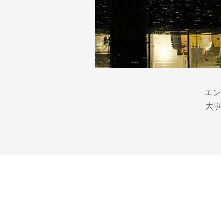
エン
大事